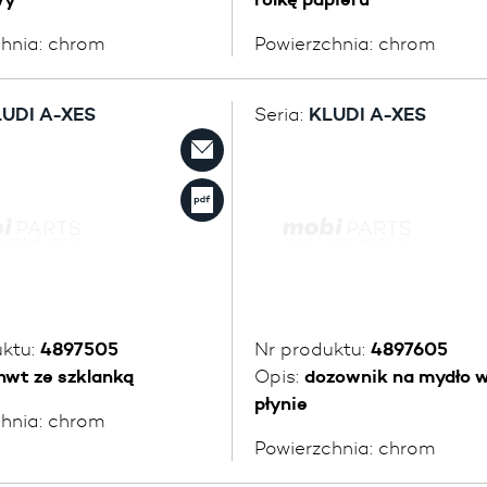
chnia:
chrom
Powierzchnia:
chrom
UDI A-XES
Seria:
KLUDI A-XES
uktu:
4897505
Nr produktu:
4897605
hwt ze szklanką
Opis:
dozownik na mydło 
płynie
chnia:
chrom
Powierzchnia:
chrom