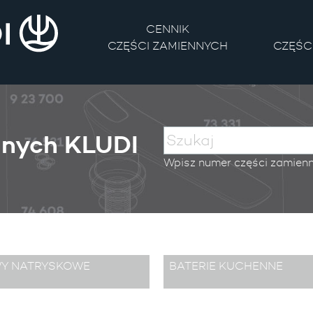
CENNIK
CZĘŚCI ZAMIENNYCH
CZĘŚC
nnych KLUDI
Wpisz numer części zamienne
WY NATRYSKOWE
BATERIE KUCHENNE