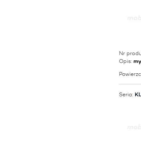
Nr prod
Opis:
my
Powierz
Seria:
KL