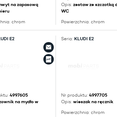
hwyt na zapasową
Opis:
zestaw ze szczotką 
pieru
WC
chnia:
chrom
Powierzchnia:
chrom
UDI E2
Seria:
KLUDI E2
uktu:
4997605
Nr produktu:
4997705
zownik na mydło w
Opis:
wieszak na ręcznik
Powierzchnia:
chrom