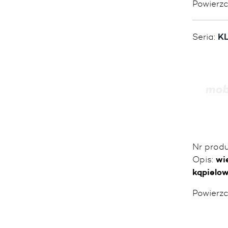
Powierz
Seria:
KL
Nr prod
Opis:
wi
kąpielo
Powierz