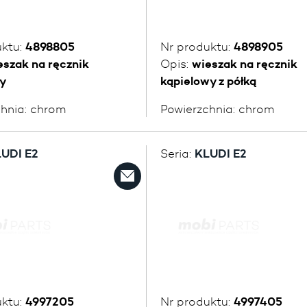
uktu:
4898805
Nr produktu:
4898905
eszak na ręcznik
Opis:
wieszak na ręcznik
y
kąpielowy z półką
chnia:
chrom
Powierzchnia:
chrom
UDI E2
Seria:
KLUDI E2
uktu:
4997205
Nr produktu:
4997405