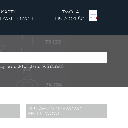
KARTY
TWOJA
0
I ZAMIENNYCH
LISTA
CZĘŚCI
j, produktu lub nazwę serii
ZESTAWY ODPŁYWOWO-
PRZELEWOWE