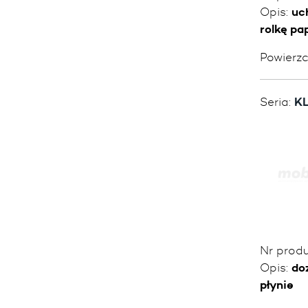
Opis:
uc
rolkę pa
Powierz
Seria:
KL
Nr prod
Opis:
do
płynie