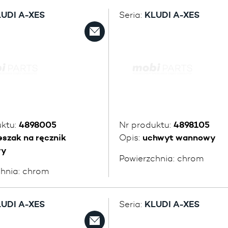
UDI A-XES
Seria:
KLUDI A-XES
uktu:
4898005
Nr produktu:
4898105
eszak na ręcznik
Opis:
uchwyt wannowy
wy
Powierzchnia:
chrom
chnia:
chrom
UDI A-XES
Seria:
KLUDI A-XES