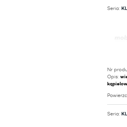
Seria:
KL
Nr prod
Opis:
wi
kąpielo
Powierz
Seria:
KL