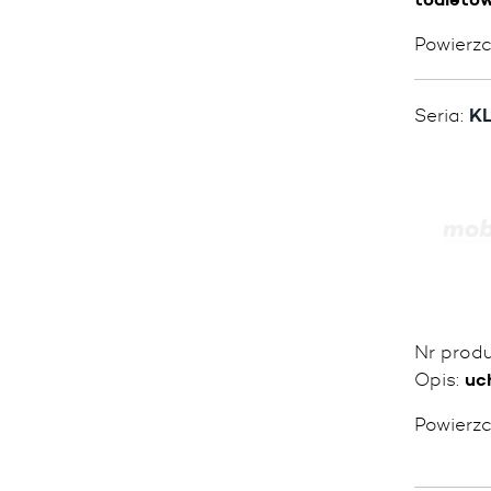
Powierz
Seria:
KL
Nr prod
Opis:
uc
Powierz