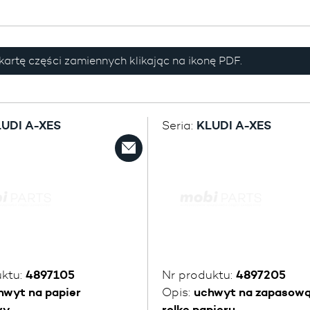
kartę części zamiennych klikając na ikonę PDF.
UDI A-XES
Seria:
KLUDI A-XES
uktu:
4897105
Nr produktu:
4897205
hwyt na papier
Opis:
uchwyt na zapasow
wy
rolkę papieru