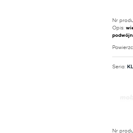
Nr prod
Opis:
wi
podwójn
Powierz
Seria:
KL
Nr prod