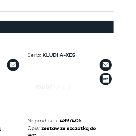
Seria:
KLUDI A-XES
Nr produktu:
4897405
ą
Opis:
zestaw ze szczotką do
WC