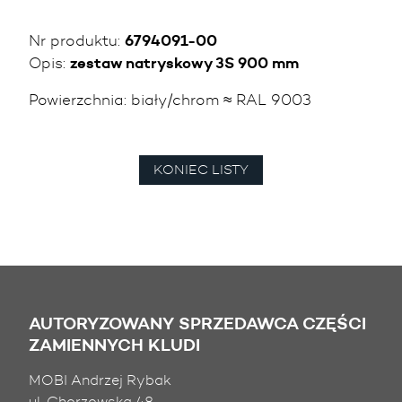
Nr produktu:
6794091-00
Opis:
zestaw natryskowy 3S 900 mm
Powierzchnia:
biały/chrom ≈ RAL 9003
KONIEC LISTY
AUTORYZOWANY SPRZEDAWCA CZĘŚCI
ZAMIENNYCH KLUDI
MOBI Andrzej Rybak
ul. Chorzowska 48