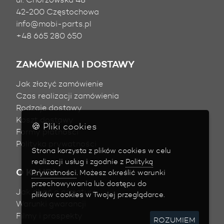
42-200 Częstochowa
info@mobi-parts.pl
+48 665 280 650
ZAMÓWIENIA I DOSTAWY
Jak złożyć zamówienie
Czas realizacji zamówienia
Rodzaje dostawy
Koszt dostawy
🍪 Pliki cookies
Formy płatności
Polityka prywatności
Strona korzysta z plików
cookies
w celu
realizacji usług i zgodnie z
Polityką
O KLUDI
Prywatności
. Możesz określić warunki
przechowywania lub dostępu do
Jak dbać o armaturę
plików
cookies
w Twojej przeglądarce.
Warunki gwarancji
Filmy i prospekty
ROZUMIEM