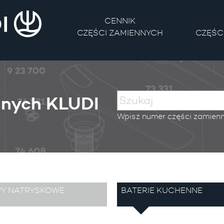
CENNIK
CZĘŚCI ZAMIENNYCH
CZĘŚC
nnych KLUDI
Wpisz numer części zamienne
WY NATRYSKOWE
BATERIE KUCHENNE