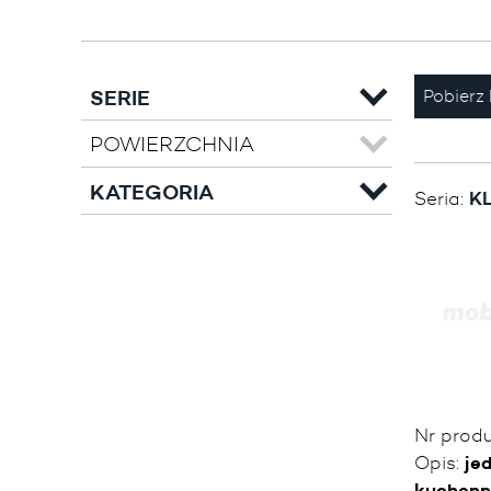
SERIE
Pobierz 
POWIERZCHNIA
KATEGORIA
Seria:
K
Nr prod
Opis:
je
kuchen