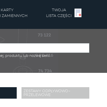
KARTY
TWOJA
0
I ZAMIENNYCH
LISTA
CZĘŚCI
j, produktu lub nazwę serii
ZESTAWY ODPŁYWOWO-
PRZELEWOWE