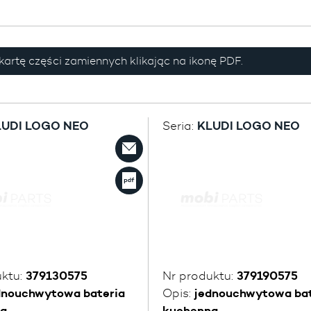
kartę części zamiennych klikając na ikonę PDF.
LUDI LOGO NEO
Seria:
KLUDI LOGO NEO
uktu:
379130575
Nr produktu:
379190575
dnouchwytowa bateria
Opis:
jednouchwytowa bat
na
kuchenna