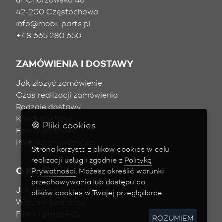
42-200 Częstochowa
info@mobi-parts.pl
+48 665 280 650
ZAMÓWIENIA I DOSTAWY
Jak złożyć zamówienie
Czas realizacji zamówienia
Rodzaje dostawy
Koszt dostawy
🍪 Pliki cookies
Formy płatności
Polityka prywatności
Strona korzysta z plików
cookies
w celu
realizacji usług i zgodnie z
Polityką
O KLUDI
Prywatności
. Możesz określić warunki
przechowywania lub dostępu do
Jak dbać o armaturę
plików
cookies
w Twojej przeglądarce.
Warunki gwarancji
Filmy i prospekty
ROZUMIEM